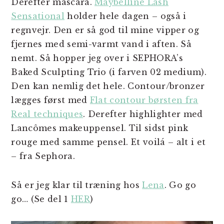
Derefter mascara.
Maybelline Lash
Sensational
holder hele dagen – også i
regnvejr. Den er så god til mine vipper og
fjernes med semi-varmt vand i aften. Så
nemt. Så hopper jeg over i SEPHORA’s
Baked Sculpting Trio (i farven 02 medium).
Den kan nemlig det hele. Contour/bronzer
lægges først med
Flat contour børsten fra
Real techniques
. Derefter highlighter med
Lancômes makeuppensel. Til sidst pink
rouge med samme pensel. Et voilá – alt i et
– fra Sephora.
Så er jeg klar til træning hos
Lena
. Go go
go… (Se del 1
HER
)