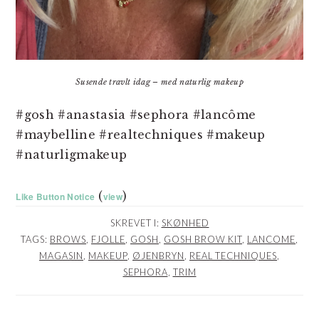
Susende travlt idag – med naturlig makeup
#gosh #anastasia #sephora #lancôme
#maybelline #realtechniques #makeup
#naturligmakeup
(
)
Like Button Notice
view
SKREVET I:
SKØNHED
TAGS:
BROWS
,
FJOLLE
,
GOSH
,
GOSH BROW KIT
,
LANCOME
,
MAGASIN
,
MAKEUP
,
ØJENBRYN
,
REAL TECHNIQUES
,
SEPHORA
,
TRIM