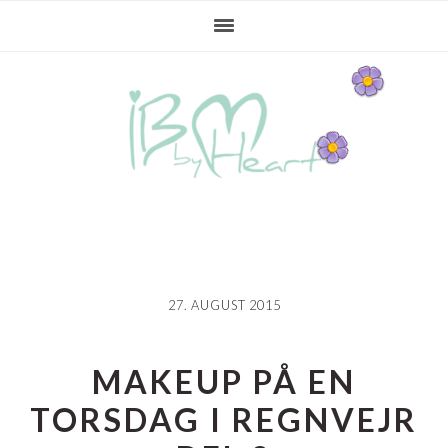
Gå
Skip
Gå
direkte
til
direkte
til
indhold
til
primær
primær
navigation
sidebar
27. AUGUST 2015
MAKEUP PÅ EN
TORSDAG I REGNVEJR