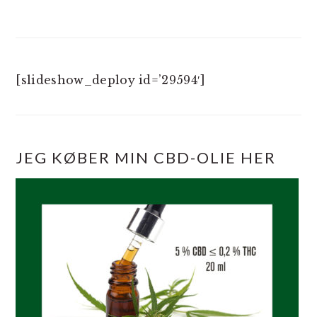
[slideshow_deploy id=’29594′]
JEG KØBER MIN CBD-OLIE HER