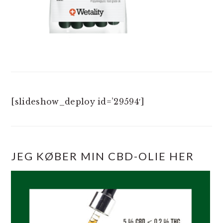
[slideshow_deploy id=’29594′]
JEG KØBER MIN CBD-OLIE HER