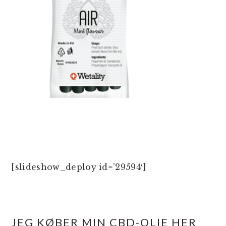
[slideshow_deploy id=’29594′]
JEG KØBER MIN CBD-OLIE HER