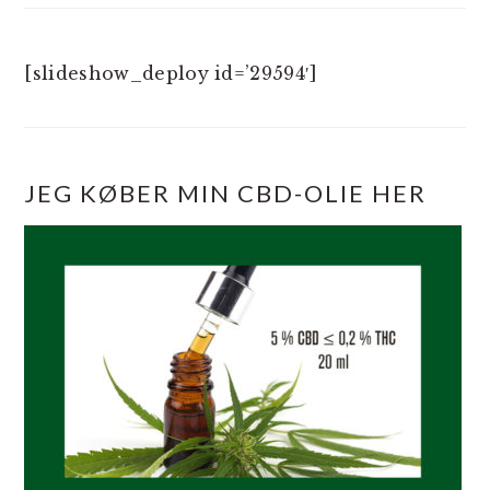
[slideshow_deploy id=’29594′]
JEG KØBER MIN CBD-OLIE HER