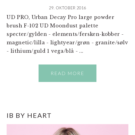
29. OKTOBER 2016
UD PRO, Urban Decay Pro large powder
brush F-102 UD Moondust palette
specter/gylden - elements/fersken-kobber -
magnetic/lilla - lightyear/grøn - granite/sølv
- lithium/guld 1 vega/blå - ...
READ MORE
PRIMÆR
IB BY HEART
SIDEBAR