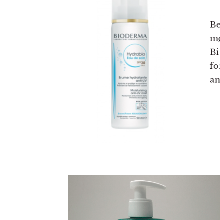
Be
mø
Bi
fo
an