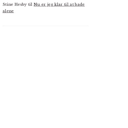
Stine Hesby
til
Nu er jeg klar til at bade
alene