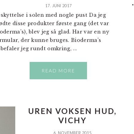
17. JUNI 2017
skyttelse i solen med nogle pust Da jeg
dte disse produkter første gang (det var
oderma's), blev jeg så glad. Har var en ny
rmular, der kunne bruges. Bioderma's
befaler jeg rundt omkring, ...
READ MORE
UREN VOKSEN HUD,
VICHY
6. NOVEMBER 2015