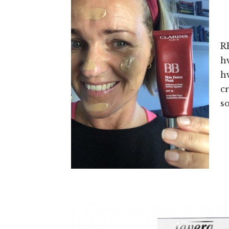
R
h
h
c
so