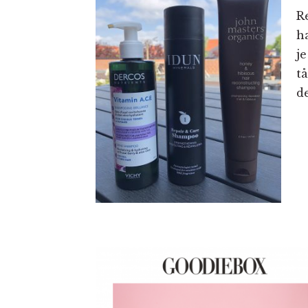
R
h
j
t
de