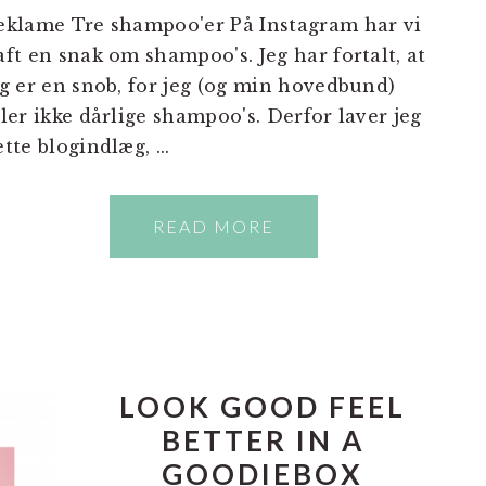
eklame Tre shampoo'er På Instagram har vi
aft en snak om shampoo's. Jeg har fortalt, at
eg er en snob, for jeg (og min hovedbund)
åler ikke dårlige shampoo's. Derfor laver jeg
tte blogindlæg, ...
READ MORE
LOOK GOOD FEEL
BETTER IN A
GOODIEBOX