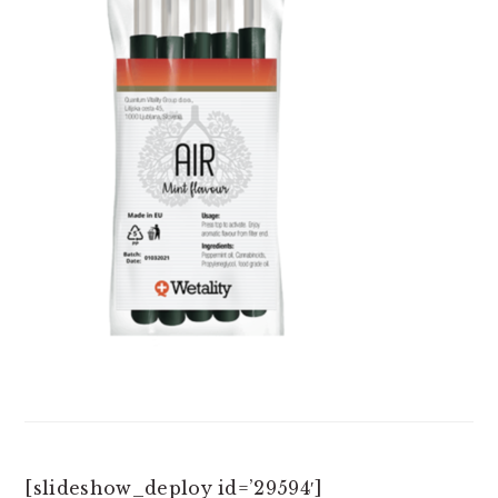
[slideshow_deploy id=’29594′]