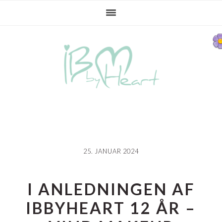
Gå
Skip
Gå
direkte
til
direkte
til
indhold
til
primær
primær
navigation
sidebar
25. JANUAR 2024
I ANLEDNINGEN AF
IBBYHEART 12 ÅR –