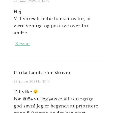
27. januar 2024 kl. 14:22
Hej
Vi I vores familie har sat os for, at
være venlige og positive over for
andre.
Besvar
Ulrika Landström
skriver
28. januar 2024 kl. 21:10
Tillykke
For 2024 vil jeg ønske alle en rigtig
god søvn! Jeg er begyndt at prioritere
mine 8-9 timer, og det har gjort