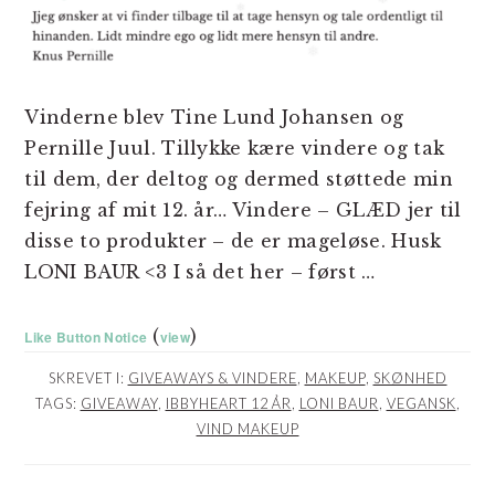
Vinderne blev Tine Lund Johansen og
Pernille Juul. Tillykke kære vindere og tak
til dem, der deltog og dermed støttede min
fejring af mit 12. år… Vindere – GLÆD jer til
disse to produkter – de er mageløse. Husk
LONI BAUR <3 I så det her – først …
(
)
Like Button Notice
view
SKREVET I:
GIVEAWAYS & VINDERE
,
MAKEUP
,
SKØNHED
TAGS:
GIVEAWAY
,
IBBYHEART 12 ÅR
,
LONI BAUR
,
VEGANSK
,
VIND MAKEUP