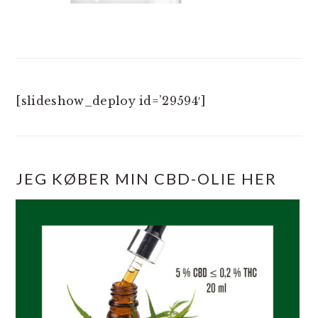
[slideshow_deploy id=’29594′]
JEG KØBER MIN CBD-OLIE HER