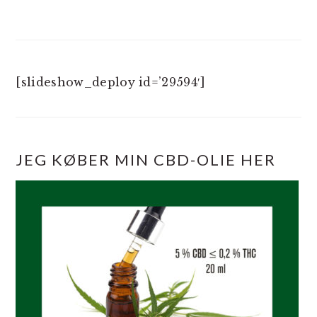
[slideshow_deploy id=’29594′]
JEG KØBER MIN CBD-OLIE HER