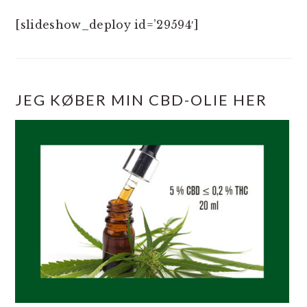
[slideshow_deploy id=’29594′]
JEG KØBER MIN CBD-OLIE HER