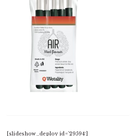
[slideshow_deploy id=’29594′]