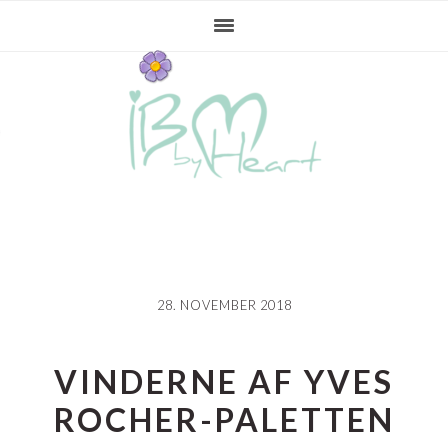
Gå
Skip
Gå
direkte
til
direkte
til
indhold
til
primær
primær
navigation
sidebar
28. NOVEMBER 2018
VINDERNE AF YVES
ROCHER-PALETTEN