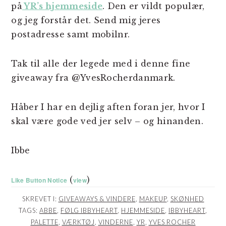
på
YR’s hjemmeside
. Den er vildt populær,
og jeg forstår det. Send mig jeres
postadresse samt mobilnr.
Tak til alle der legede med i denne fine
giveaway fra @YvesRocherdanmark.
Håber I har en dejlig aften foran jer, hvor I
skal være gode ved jer selv – og hinanden.
Ibbe
(
)
Like Button Notice
view
SKREVET I:
GIVEAWAYS & VINDERE
,
MAKEUP
,
SKØNHED
TAGS:
ABBE
,
FØLG IBBYHEART
,
HJEMMESIDE
,
IBBYHEART
,
PALETTE
,
VÆRKTØJ
,
VINDERNE
,
YR
,
YVES ROCHER