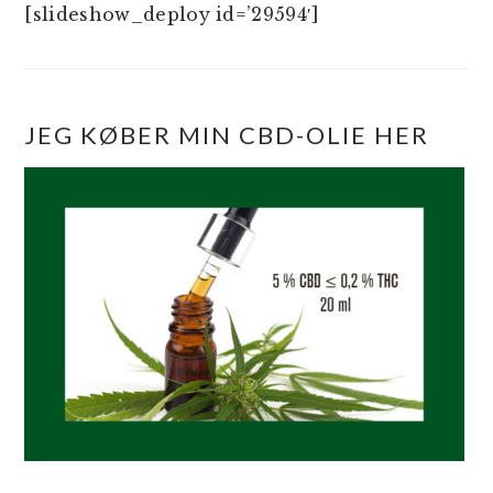
[slideshow_deploy id=’29594′]
JEG KØBER MIN CBD-OLIE HER