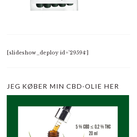
[slideshow_deploy id=’29594′]
JEG KØBER MIN CBD-OLIE HER