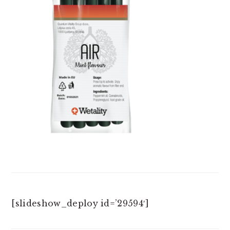
[slideshow_deploy id=’29594′]