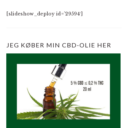
[slideshow_deploy id=’29594′]
JEG KØBER MIN CBD-OLIE HER