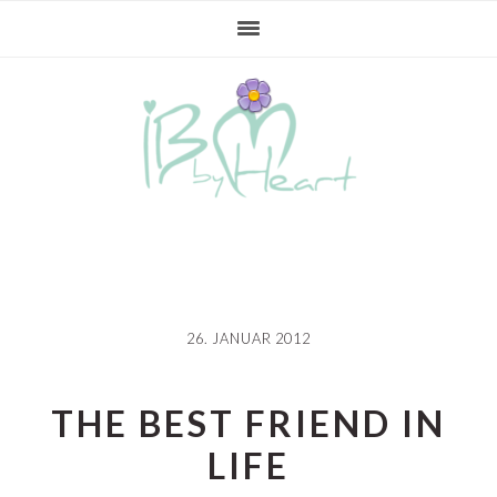
Gå
Skip
Gå
direkte
til
direkte
til
indhold
til
primær
primær
navigation
sidebar
26. JANUAR 2012
THE BEST FRIEND IN
LIFE