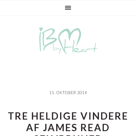
Gå
Skip
Gå
direkte
til
direkte
til
indhold
til
primær
primær
navigation
sidebar
15. OKTOBER 2014
TRE HELDIGE VINDERE
AF JAMES READ