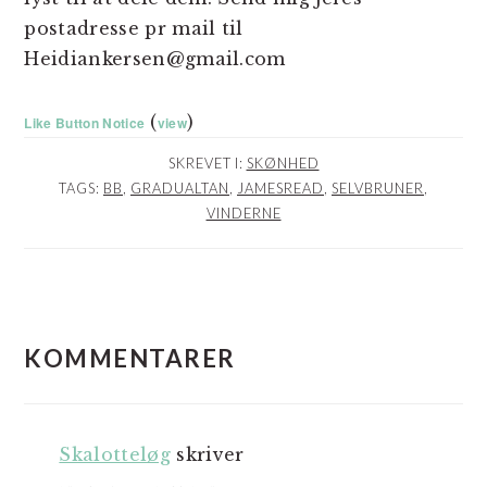
postadresse pr mail til
Heidiankersen@gmail.com
(
)
Like Button Notice
view
SKREVET I:
SKØNHED
TAGS:
BB
,
GRADUALTAN
,
JAMESREAD
,
SELVBRUNER
,
VINDERNE
LÆSERINTERAKTIONER
KOMMENTARER
Skalotteløg
skriver