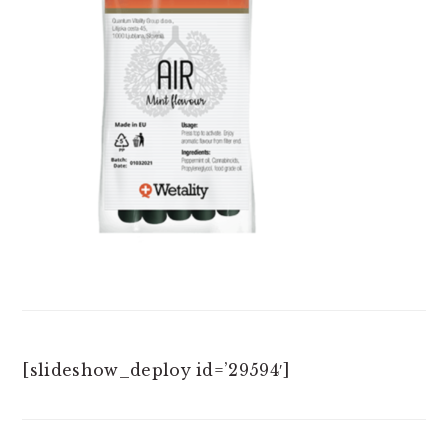
[slideshow_deploy id=’29594′]