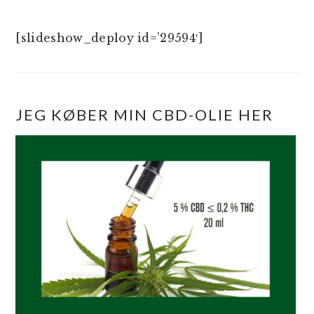
[slideshow_deploy id=’29594′]
JEG KØBER MIN CBD-OLIE HER