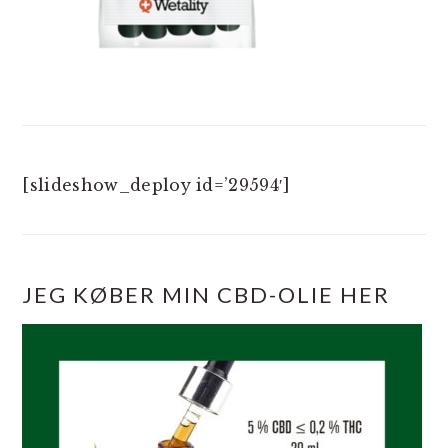
[slideshow_deploy id=’29594′]
JEG KØBER MIN CBD-OLIE HER