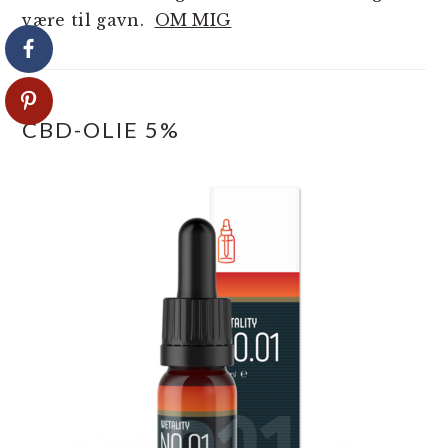
være til gavn.
OM MIG
CBD-OLIE 5%