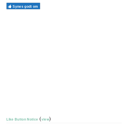
Synes godt om
(
)
Like Button Notice
view