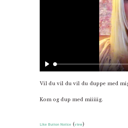
PLAY
Vil du vil du vil du duppe med mi
Kom og dup med miiiiig.
(
)
Like Button Notice
view