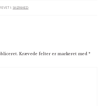
REVET I:
SKØNHED
NER
bliceret.
Krævede felter er markeret med
*