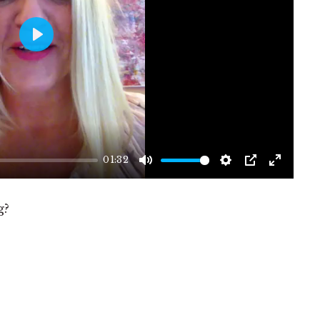
PLAY
01:32
MUTE
SETTINGS
PIP
ENTE
FULLS
g?