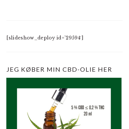
[slideshow_deploy id=’29594′]
JEG KØBER MIN CBD-OLIE HER