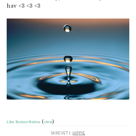
hav <3 <3 <3
(
)
Like Button Notice
view
SKREVET I:
HIPPIE