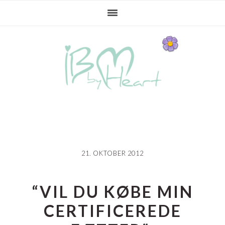
Gå
Skip
Gå
direkte
til
direkte
til
indhold
til
primær
primær
navigation
sidebar
21. OKTOBER 2012
“VIL DU KØBE MIN
CERTIFICEREDE