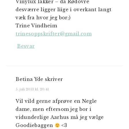
Vinylux lakker – da Rødovre
desværre ligger liige i overkant langt
væk fra hvor jeg bor;)
Trine Vindheim
trinesoppskrifter@gmail.com
Besvar
Betina Yde
skriver
5. juli 2013 kl. 20:41
Vil vild gerne afprøve en Negle
dame, men eftersom jeg bor i
vidunderlige Aarhus må jeg vælge
Goodiebaggen
<3