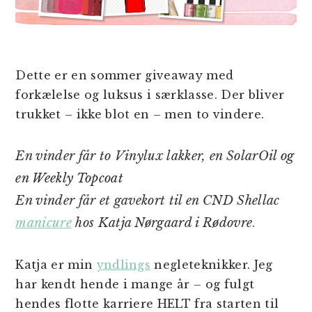
Dette er en sommer giveaway med
forkælelse og luksus i særklasse. Der bliver
trukket – ikke blot en – men to vindere.
En vinder får to Vinylux lakker, en SolarOi
l og
en Weekly Topcoat
En vinder får et gavekort til en CND Shellac
manicure
hos Katja Nørgaard i Rødovre
.
Katja er min
yndlings
negleteknikker. Jeg
har kendt hende i mange år – og fulgt
hendes flotte karriere HELT fra starten til