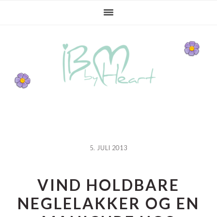
Gå
Skip
Gå
direkte
til
direkte
til
indhold
til
primær
primær
navigation
sidebar
5. JULI 2013
VIND HOLDBARE
NEGLELAKKER OG EN