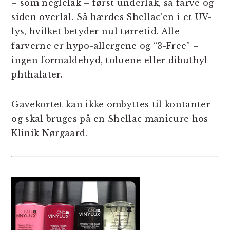
– som neglelak – først underlak, så farve og
siden overlal. Så hærdes Shellac’en i et UV-
lys, hvilket betyder nul tørretid. Alle
farverne er hypo-allergene og “3-Free” –
ingen formaldehyd, toluene eller dibuthyl
phthalater.
Gavekortet kan ikke ombyttes til kontanter
og skal bruges på en Shellac manicure hos
Klinik Nørgaard.