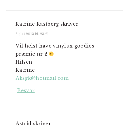
Katrine Kastberg
skriver
5. juli 2013 kl. 23:21
Vil helst have vinylux goodies –
præmie nr 2
Hilsen
Katrine
Aksgk@hotmail.com
Besvar
Astrid
skriver