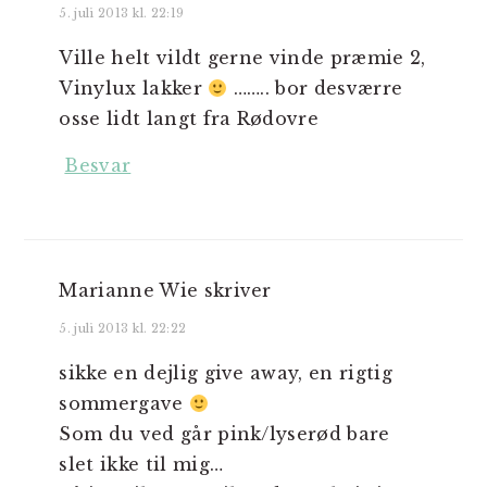
5. juli 2013 kl. 22:19
Ville helt vildt gerne vinde præmie 2,
Vinylux lakker
…….. bor desværre
osse lidt langt fra Rødovre
Besvar
Marianne Wie
skriver
5. juli 2013 kl. 22:22
sikke en dejlig give away, en rigtig
sommergave
Som du ved går pink/lyserød bare
slet ikke til mig…