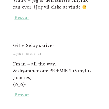
Wauw – jeg er den største vinylux
fan ever !! Jeg vil elske at vinde
Besvar
Gitte Seloy
skriver
5. juli 2013 kl. 21:24
I’m in – all the way.
& drømmer om: PRÆMIE 2 (Vinylux
goodies)
(✰‿✰)/
Besvar