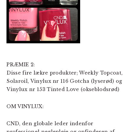
PRÆMIE 2:
Disse fire lækre produkter; Weekly Topcoat,
Solaroil, Vinylux nr 116 Gotcha (lyserød) og
Vinylux nr 153 Tinted Love (okseblodsrød)
OM VINYLUX:
CND, den globale leder indenfor
professionel neglepleje og opfinderen af