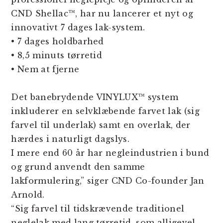
CND Shellac™, har nu lancerer et nyt og
innovativt 7 dages lak-system.
• 7 dages holdbarhed
• 8,5 minuts tørretid
• Nem at fjerne
Det banebrydende VINYLUX™ system
inkluderer en selvklæbende farvet lak (sig
farvel til underlak) samt en overlak, der
hærdes i naturligt dagslys.
I mere end 60 år har negleindustrien i bund
og grund anvendt den samme
lakformulering,” siger CND Co-founder Jan
Arnold.
“Sig farvel til tidskrævende traditionel
neglelak med lang tørretid, som alligevel