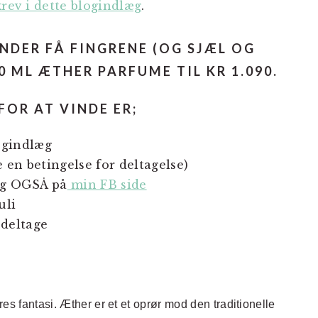
krev i dette blogindlæg
.
NDER FÅ FINGRENE (OG SJÆL OG
0 ML ÆTHER PARFUME TIL KR 1.090.
FOR AT VINDE ER;
ogindlæg
e en betingelse for deltagelse)
tag OGSÅ på
min FB side
uli
 deltage
res fantasi. Æther
er et et oprør mod den traditionelle