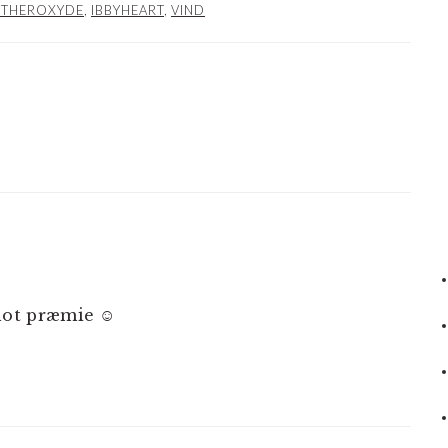
ETHEROXYDE
,
IBBYHEART
,
VIND
NER
lot præmie ☺