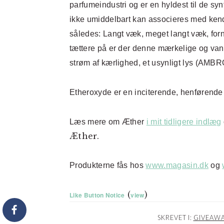
parfumeindustri og er en hyldest til de sy
ikke umiddelbart kan associeres med kend
således: Langt væk, meget langt væk, for
tættere på er der denne mærkelige og v
strøm af kærlighed, et usynligt lys (A
Etheroxyde er en inciterende, henføre
Læs mere om Æther
i mit tidligere indlæg
Æther.
Produkterne fås hos
www.magasin.dk
og
(
)
Like Button Notice
view
SKREVET I:
GIVEAWA