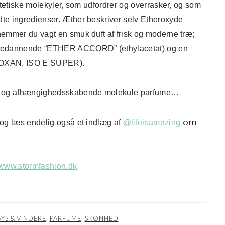
ntetiske molekyler, som udfordrer og overrasker, og som
te ingredienser. Æther beskriver selv Etheroxyde
nemmer du vagt en smuk duft af frisk og moderne træ;
anedannende “ETHER ACCORD” (ethylacetat) og en
MBROXAN, ISO E SUPER).
nde og afhængighedsskabende molekule parfume…
om
og læs endelig også et indlæg af
@lifeisamazing
www.stormfashion.dk
YS & VINDERE
,
PARFUME
,
SKØNHED