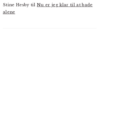
Stine Hesby
til
Nu er jeg klar til at bade
alene