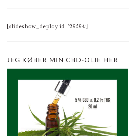
[slideshow_deploy id=’29594′]
JEG KØBER MIN CBD-OLIE HER