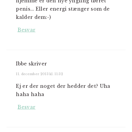
hjemme er den nye yngling tørret
penis… Eller energi stænger som de
kalder dem:-)
Besvar
Ibbe
skriver
11. december 2013 kl. 11:32
Ej er der noget der hedder det? Uha
haha haha
Besvar