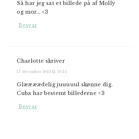
Så har jeg sat et billede på af Molly
og mor… <3
Besvar
Charlotte
skriver
17. december 2013 kl. 16:25
Glæææædelig juuuuul skønne dig.
Cuba har bestemt billederne <3
Besvar