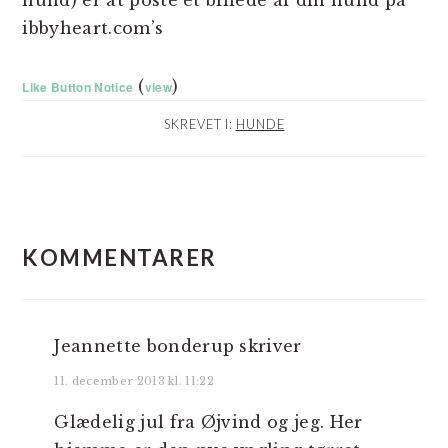
ibbyheart.com’s
(
)
Like Button Notice
view
SKREVET I:
HUNDE
LÆSERINTERAKTIONER
KOMMENTARER
Jeannette bonderup
skriver
11. december 2013 kl. 11:22
Glædelig jul fra Øjvind og jeg. Her