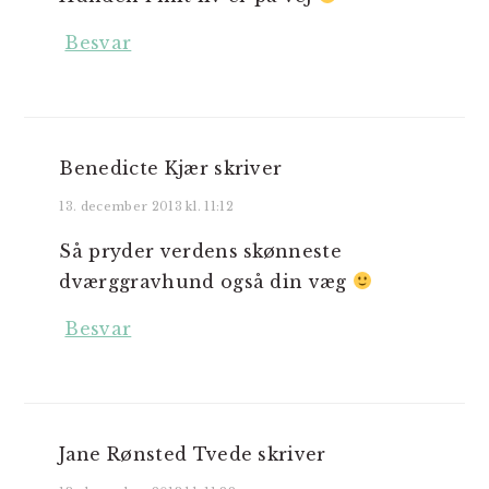
Besvar
Benedicte Kjær
skriver
13. december 2013 kl. 11:12
Så pryder verdens skønneste
dværggravhund også din væg
Besvar
Jane Rønsted Tvede
skriver