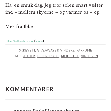
Ha’ en smuk dag. Jeg tror solen snart vælter
ind – mellem skyerne – og varmer os – op.
Møs fra Ibbe
(
)
Like Button Notice
view
SKREVET I:
GIVEAWAYS & VINDERE
,
PARFUME
TAGS:
ÆTHER
,
ETHEROXYDE
,
MOLEKULE
,
VINDEREN
LÆSERINTERAKTIONER
KOMMENTARER