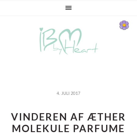
Gå
Skip
Gå
direkte
til
direkte
til
indhold
til
primær
primær
navigation
sidebar
4. JULI 2017
VINDEREN AF ÆTHER
MOLEKULE PARFUME