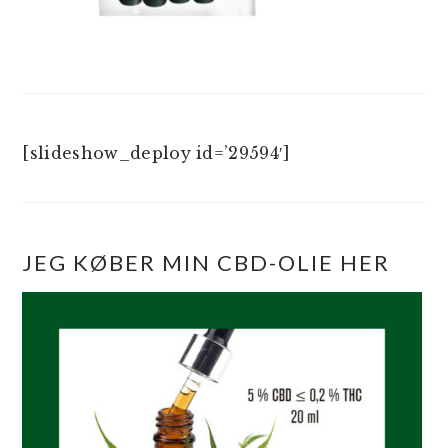
[slideshow_deploy id=’29594′]
JEG KØBER MIN CBD-OLIE HER