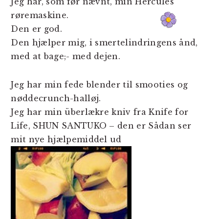
Jeg har, som før nævnt, min Hercules
røremaskine.
Den er god.
Den hjælper mig, i smertelindringens ånd,
med at bage;- med dejen.
Jeg har min fede blender til smooties og
nøddecrunch-halløj.
Jeg har min überlækre kniv fra Knife for
Life, SHUN SANTUKO – den er
Sådan ser
mit nye hjælpemiddel ud