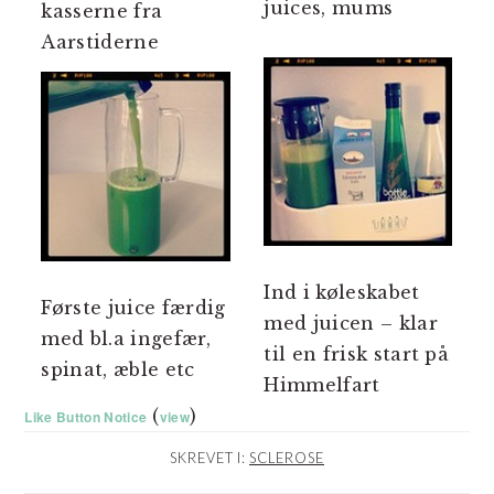
juices, mums
kasserne fra
Aarstiderne
Ind i køleskabet
Første juice færdig
med juicen – klar
med bl.a ingefær,
til en frisk start på
spinat, æble etc
Himmelfart
(
)
Like Button Notice
view
SKREVET I:
SCLEROSE