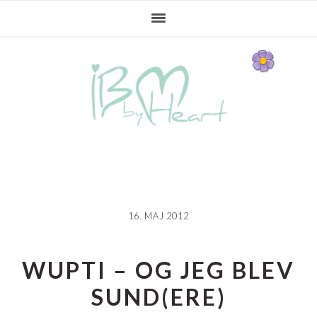
Gå
Skip
Gå
direkte
til
direkte
til
indhold
til
primær
primær
navigation
sidebar
16. MAJ 2012
WUPTI – OG JEG BLEV
SUND(ERE)