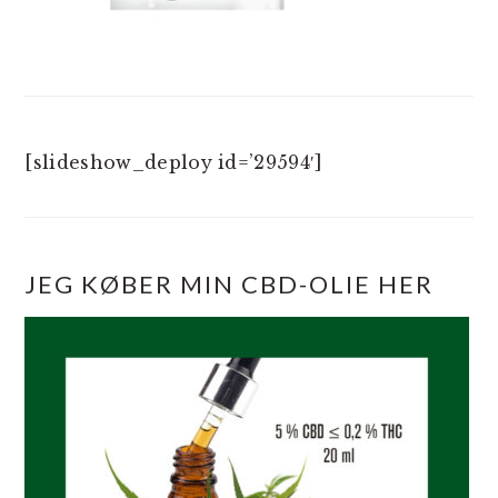
[slideshow_deploy id=’29594′]
JEG KØBER MIN CBD-OLIE HER