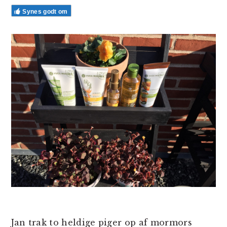
Synes godt om
Jan trak to heldige piger op af mormors