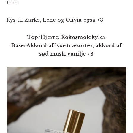
Ibbe
Kys til Zarko, Lene og Olivia også <3
Top/Hjerte: Kokosmolekyler
Base: Akkord af lyse træsorter, akkord af
sød musk, vanilje <3