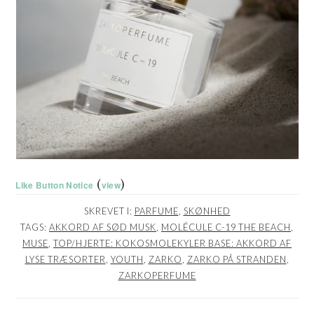
(
)
Like Button Notice
view
SKREVET I:
PARFUME
,
SKØNHED
TAGS:
AKKORD AF SØD MUSK
,
MOLÉCULE C-19 THE BEACH
,
MUSE
,
TOP/HJERTE: KOKOSMOLEKYLER BASE: AKKORD AF
LYSE TRÆSORTER
,
YOUTH
,
ZARKO
,
ZARKO PÅ STRANDEN
,
ZARKOPERFUME