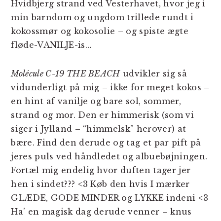
Hvidbjerg strand ved Vesterhavet, hvor jeg i
min barndom og ungdom trillede rundt i
kokossmør og kokosolie – og spiste ægte
fløde-VANILJE-is…
Molécule C-19 THE BEACH
udvikler sig så
vidunderligt på mig – ikke for meget kokos –
en hint af vanilje og bare sol, sommer,
strand og mor. Den er himmerisk (som vi
siger i Jylland – “himmelsk” herover) at
bære. Find den derude og tag et par pift på
jeres puls ved håndledet og albuebøjningen.
Fortæl mig endelig hvor duften tager jer
hen i sindet??? <3 Køb den hvis I mærker
GLÆDE, GODE MINDER og LYKKE indeni <3
Ha’ en magisk dag derude venner – knus