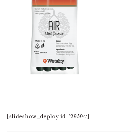
[slideshow_deploy id=’29594′]