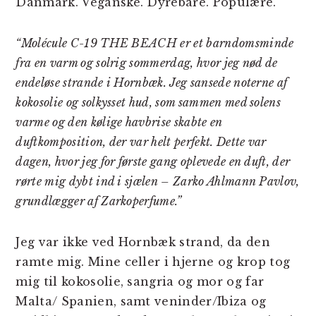
Danmark. Veganske. Dyrebare. Populære.
“Molécule C-19 THE BEACH er et barndomsminde
fra en varm og solrig sommerdag, hvor jeg nød de
endeløse strande i Hornbæk. Jeg sansede noterne af
kokosolie og solkysset hud, som sammen med solens
varme og den kølige havbrise skabte en
duftkomposition, der var helt perfekt. Dette var
dagen, hvor jeg for første gang oplevede en duft, der
rørte mig dybt ind i sjælen – Zarko Ahlmann Pavlov,
grundlægger af Zarkoperfume.”
Jeg var ikke ved Hornbæk strand, da den
ramte mig. Mine celler i hjerne og krop tog
mig til kokosolie, sangria og mor og far
Malta/ Spanien, samt veninder/Ibiza og