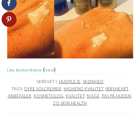
(
)
Like Button Notice
view
SKREVET I:
HUDPLEJE
,
SKØNHED
TAGS:
DYRE SOLCREMER
,
HIGHEND KVALITET
,
IBBYHEART
ANBEFALER
,
KOSMETOLOG
,
KVALITET
,
N'AGE
,
PAS PÅ HUDEN
,
ZO SKIN HEALTH
LÆSERINTERAKTIONER