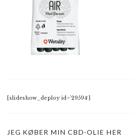
[slideshow_deploy id=’29594′]
JEG KØBER MIN CBD-OLIE HER