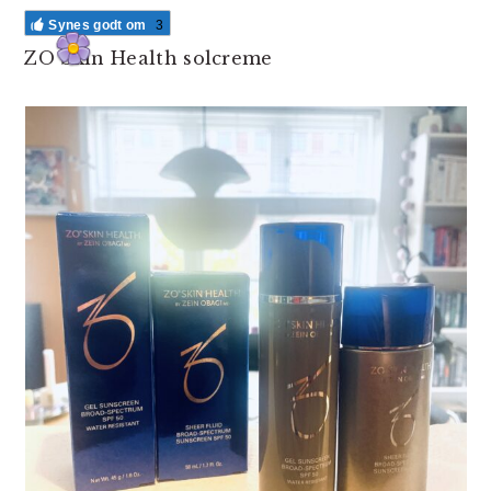
Synes godt om
3
ZO Skin Health solcreme