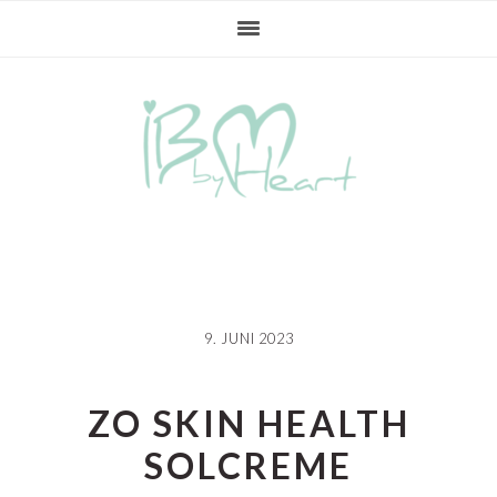
Gå
Skip
Gå
direkte
til
direkte
til
indhold
til
primær
primær
navigation
sidebar
9. JUNI 2023
ZO SKIN HEALTH
SOLCREME