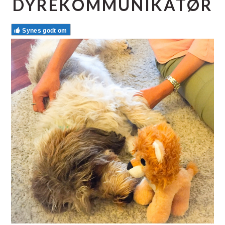
DYREKOMMUNIKATØR
Synes godt om