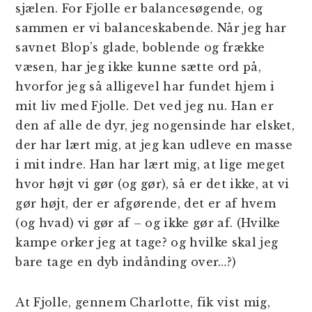
sjælen. For Fjolle er balancesøgende, og
sammen er vi balanceskabende. Når jeg har
savnet Blop’s glade, boblende og frække
væsen, har jeg ikke kunne sætte ord på,
hvorfor jeg så alligevel har fundet hjem i
mit liv med Fjolle. Det ved jeg nu. Han er
den af alle de dyr, jeg nogensinde har elsket,
der har lært mig, at jeg kan udleve en masse
i mit indre. Han har lært mig, at lige meget
hvor højt vi gør (og gør), så er det ikke, at vi
gør højt, der er afgørende, det er af hvem
(og hvad) vi gør af – og ikke gør af. (Hvilke
kampe orker jeg at tage? og hvilke skal jeg
bare tage en dyb indånding over…?)
At Fjolle, gennem Charlotte, fik vist mig,