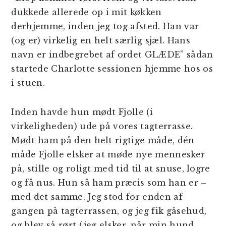
dukkede allerede op i mit køkken
derhjemme, inden jeg tog afsted. Han var
(og er) virkelig en helt særlig sjæl. Hans
navn er indbegrebet af ordet GLÆDE” sådan
startede Charlotte sessionen hjemme hos os
i stuen.
Inden havde hun mødt Fjolle (i
virkeligheden) ude på vores tagterrasse.
Mødt ham på den helt rigtige måde, dén
måde Fjolle elsker at møde nye mennesker
på, stille og roligt med tid til at snuse, logre
og få nus. Hun så ham præcis som han er –
med det samme. Jeg stod for enden af
gangen på tagterrassen, og jeg fik gåsehud,
og blev så rørt (jeg elsker, når min hund