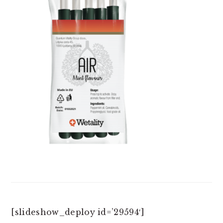
[slideshow_deploy id=’29594′]