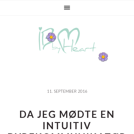
Gå
Skip
Gå
direkte
til
direkte
til
indhold
til
primær
primær
navigation
sidebar
11. SEPTEMBER 2016
DA JEG MØDTE EN
INTUITIV