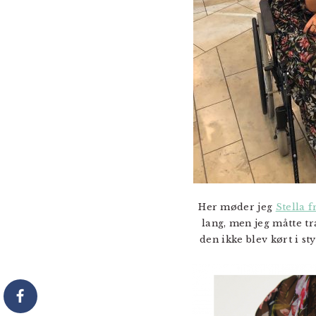
Her møder jeg
Stella 
lang, men jeg måtte t
den ikke blev kørt i st