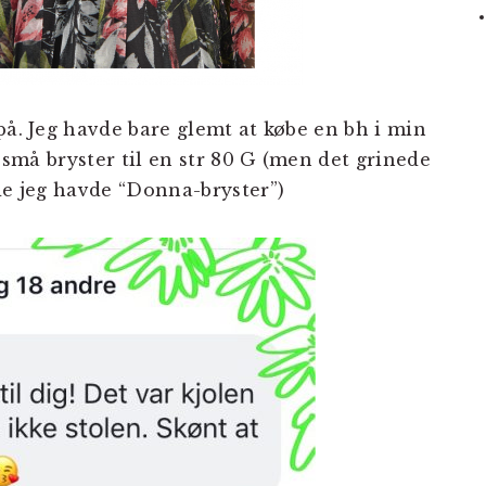
på. Jeg havde bare glemt at købe en bh i min
r små bryster til en str 80 G (men det grinede
de jeg havde “Donna-bryster”)