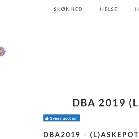
Gå
Skip
Gå
SKØNHED
HELSE
direkte
til
direkte
til
indhold
til
primær
primær
navigation
sidebar
DBA 2019 (
Synes godt om
DBA2019 – (L)ASKEPOT