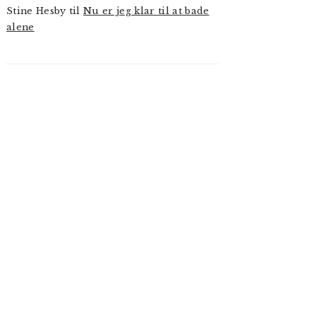
Stine Hesby
til
Nu er jeg klar til at bade
alene