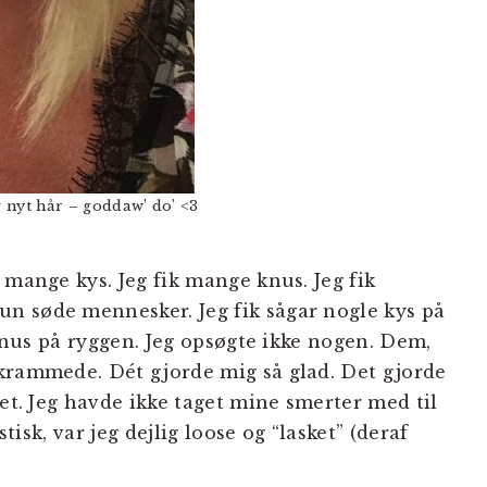
 nyt hår – goddaw’ do’ <3
 mange kys. Jeg fik mange knus. Jeg fik
n søde mennesker. Jeg fik sågar nogle kys på
k nus på ryggen. Jeg opsøgte ikke nogen. Dem,
krammede. Dét gjorde mig så glad. Det gjorde
tet. Jeg havde ikke taget mine smerter med til
stisk, var jeg dejlig loose og “lasket” (deraf