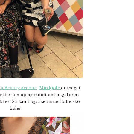
fra Beauty Avenue
.
Min kjole
er meget
række den op og rundt om mig, for at
ykker. Så kan I også se mine flotte sko
høhø