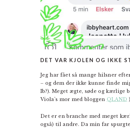
DET VAR KJOLEN OG IKKE 
Jeg har fået så mange hilsner efte
– og dem der ikke kunne finde mig 
Ib?). Meget ægte, søde og kærlige 
Viola’s mor med bloggen
QLAND
)
Det er en branche med meget kærlig
også) til andre. Da min far spurg