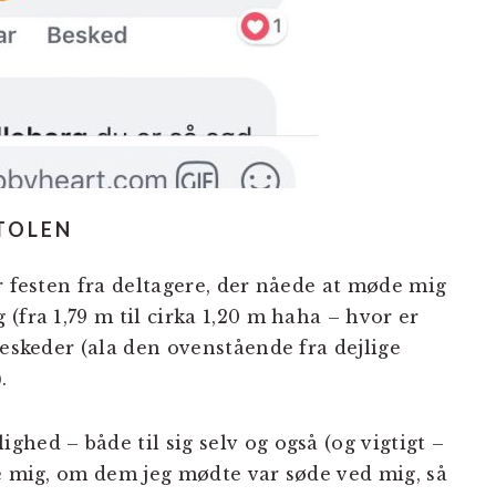
STOLEN
r festen fra deltagere, der nåede at møde mig
(fra 1,79 m til cirka 1,20 m haha – hvor er
beskeder (ala den ovenstående fra dejlige
.
hed – både til sig selv og også (og vigtigt –
te mig, om dem jeg mødte var søde ved mig, så