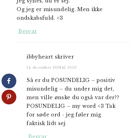
Jeg synes, du er sej.
Og jeg er misundelig. Men ikke
ondskabsfuld. <3
Besvar
ibbyheart
skriver
14. december 2018 kl. 19:13
Så er du POSUNDELIG – positiv
misundelig – du under mig det,
men ville ønske du også var der??
POSUNDELIG – my word <3 Tak
for søde ord - jeg føler mig
faktisk lidt sej
Besvar