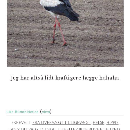
Jeg har altså lidt kraftigere lægge hahaha
(
)
Like Button Notice
view
SKREVET I:
FRA OVERVÆGT TIL LIGEVÆGT
,
HELSE
,
HIPPIE
TAGS:
DIT VALG
,
DU SKAL JO HELLER IKKE BLIVE FOR TYND
,