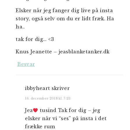
Elsker når jeg fanger dig live på insta
story, også selv om du er lidt fræk. Ha
ha..
tak for dig… <3
Knus Jeanette – jeasblanketanker.dk
Besvar
ibbyheart
skriver
16. december 2018 kl. 7:23
Jea
tusind Tak for dig – jeg
elsker når vi “ses” på insta i det
frække rum