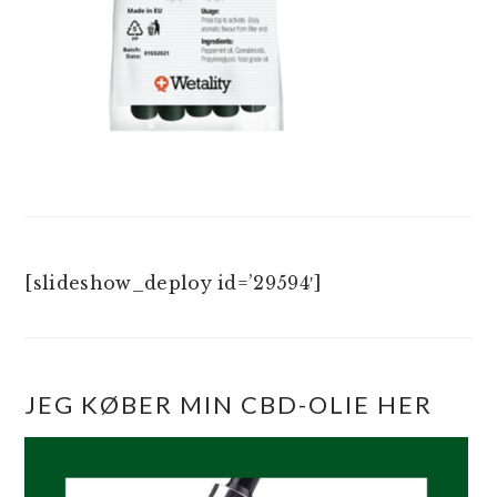
[slideshow_deploy id=’29594′]
JEG KØBER MIN CBD-OLIE HER