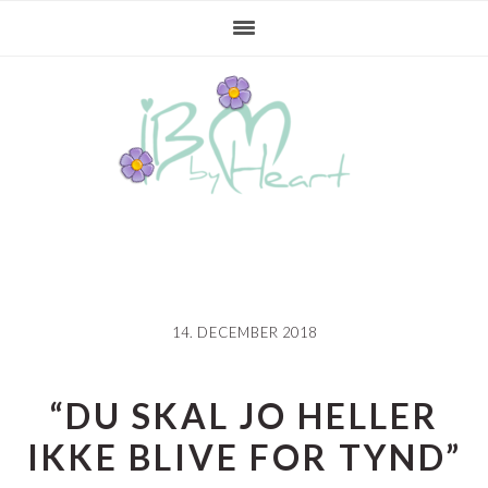
Gå
Skip
Gå
direkte
til
direkte
til
indhold
til
primær
primær
navigation
sidebar
14. DECEMBER 2018
“DU SKAL JO HELLER
IKKE BLIVE FOR TYND”