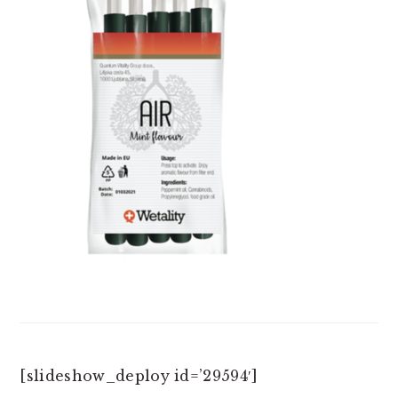
[slideshow_deploy id=’29594′]