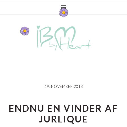
Gå
Skip
Gå
direkte
til
direkte
til
indhold
til
primær
primær
navigation
sidebar
19. NOVEMBER 2018
ENDNU EN VINDER AF
JURLIQUE