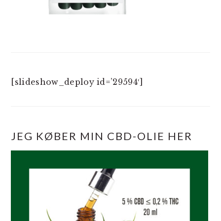
[slideshow_deploy id=’29594′]
JEG KØBER MIN CBD-OLIE HER