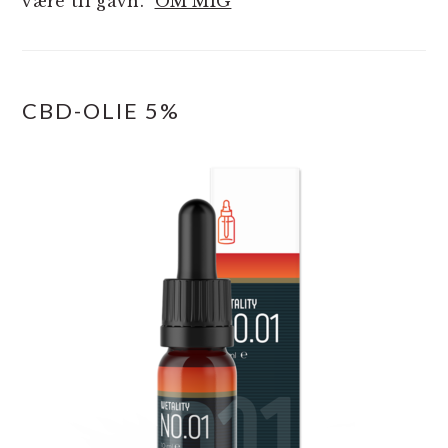
være til gavn.
OM MIG
CBD-OLIE 5%