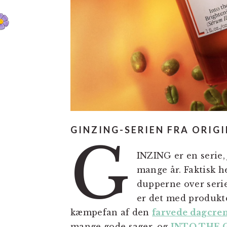
GINZING-SERIEN FRA ORIGI
G
INZING er en serie,
mange år. Faktisk he
dupperne over serie
er det med produkter
kæmpefan af den
farvede dagcre
mange gode sager, og
INTO THE