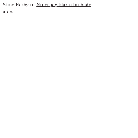
Stine Hesby
til
Nu er jeg klar til at bade
alene