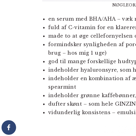
NØGLEOR
en serum med BHA/AHA – væk m
fuld af C-vitamin for en klare
made to at øge cellefornyelsen 
formindsker synligheden af porer
brug – hos mig 1 uge)
god til mange forskellige hudty
indeholder hyaluronsyre, som 
indeholder en kombination af æte
spearmint
indeholder grønne kaffebønner, 
dufter skønt – som hele GINZI
vidunderlig konsistens – emulsi