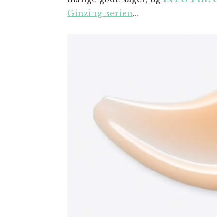
Ginzing-serien
…