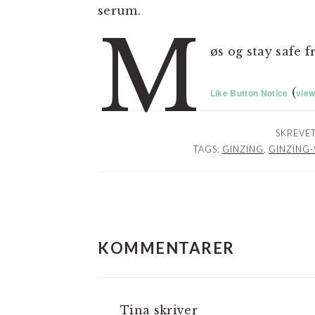
serum.
M
øs og stay safe f
(
Like Button Notice
vie
SKREVET
TAGS:
GINZING
,
GINZING-
LÆSERINTERAKTIO
KOMMENTARER
Tina
skriver