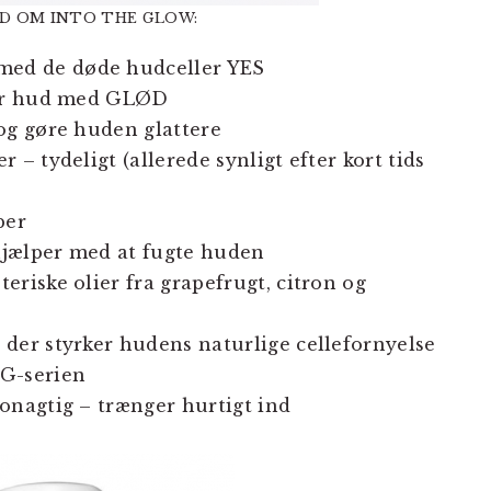
D OM INTO THE GLOW:
ed de døde hudceller YES
rer hud med GLØD
og gøre huden glattere
 – tydeligt (allerede synligt efter kort tids
per
hjælper med at fugte huden
riske olier fra grapefrugt, citron og
der styrker hudens naturlige cellefornyelse
NG-serien
onagtig – trænger hurtigt ind