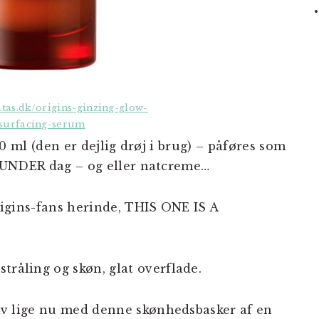
tas.dk/origins-ginzing-glow-
surfacing-serum
30 ml (den er dejlig drøj i brug) – påføres som
 UNDER dag – og eller natcreme…
rigins-fans herinde, THIS ONE IS A
tråling og skøn, glat overflade.
selv lige nu med denne skønhedsbasker af en