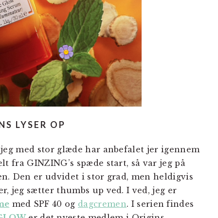
NS LYSER OP
 jeg med stor glæde har anbefalet jer igennem
lt fra GINZING’s spæde start, så var jeg på
n. Den er udvidet i stor grad, men heldigvis
, jeg sætter thumbs up ved. I ved, jeg er
me
med SPF 40 og
dagcremen
. I serien findes
 GLOW
er det nyeste medlem i Origins