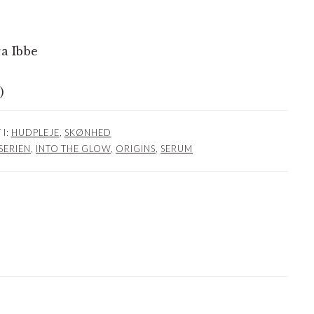
ra Ibbe
)
w
 I:
HUDPLEJE
,
SKØNHED
SERIEN
,
INTO THE GLOW
,
ORIGINS
,
SERUM
NER