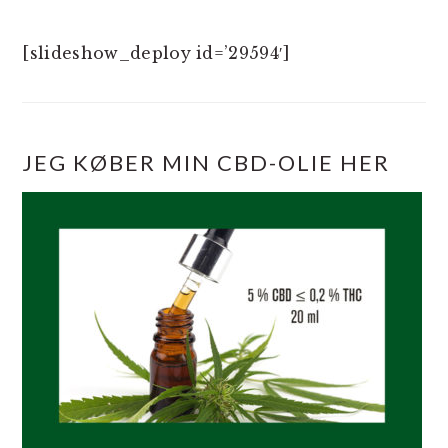
[slideshow_deploy id=’29594′]
JEG KØBER MIN CBD-OLIE HER