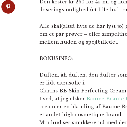
Den koster kr 260 for 45 ml og k
doseringsmulighed (et lille hul -o
Alle skal(altså hvis de har lyst jo)
om et par prøver – eller simpelth
mellem huden og spejlbilledet.
BONUSINFO:
Duften, åh duften, den dufter som
er lidt citrusolie i.
Clarins BB Skin Perfecting Cream e
I ved, at jeg elsker
Baume Beauté E
cream er en blanding af Baume Be
et andet high cosmetique-brand.
Min hud ser smukkere ud med de