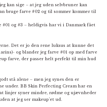
 jeg kan sige – at jeg uden selvbruner kan
an bruge farve #02 og til sommer kommer til
ve #01 og #3 – heldigvis har vi i Danmark fået
erne. Det er jo den rene luksus at kunne det
Clarins)- og blander jeg farve #01 op med farve
up farve, der passer helt perfekt til min hud
godt stå alene – men jeg synes den er
me under. BB Skin Perfecting Cream har en
 at linjer syner mindre, rødme og ujævnheder
uden at jeg ser makeup’et ud.