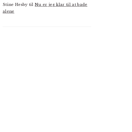
Stine Hesby
til
Nu er jeg klar til at bade
alene