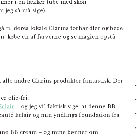
ommer i en lækker tube med skøn
m jeg så må sige).
 gå til deres lokale Clarins forhandler og bede
en købe en af farverne og se magien opstå
 alle andre Clarins produkter fantastisk. Der
r olie-fri.
clair
– og jeg vil faktisk sige, at denne BB
auté Eclair og min yndlings foundation fra
nne BB cream – og mine bønner om