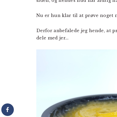
siden, og hendes hud har aldrig ha
Nu er hun klar til at prøve noget 
Derfor anbefalede jeg hende, at pr
dele med jer…