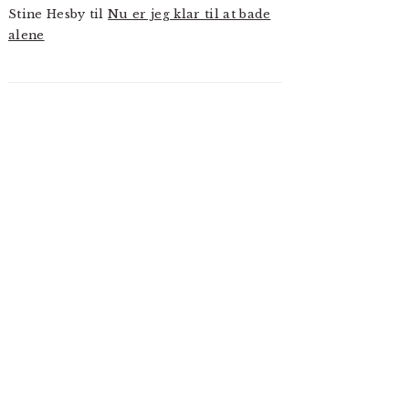
Stine Hesby
til
Nu er jeg klar til at bade
alene