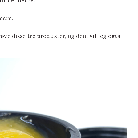
ft det bedre.
mere.
øve disse tre produkter, og dem vil jeg også