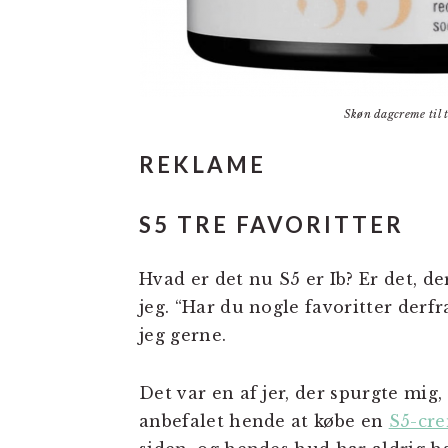
Skøn dagcreme til t
REKLAME
S5 TRE FAVORITTER
Hvad er det nu S5 er Ib? Er det, 
jeg. “Har du nogle favoritter derfra
jeg gerne.
Det var en af jer, der spurgte mig,
anbefalet hende at købe en
S5-cre