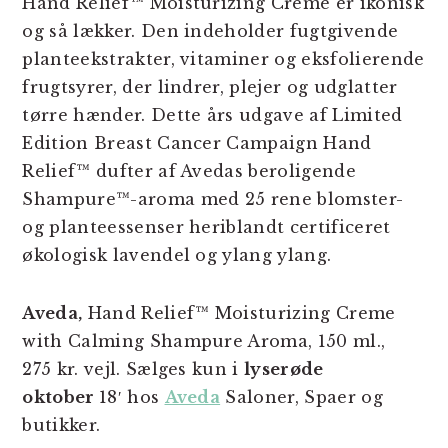
Hand Relief™ Moisturizing Creme er ikonisk
og så lækker. Den indeholder fugtgivende
planteekstrakter, vitaminer og eksfolierende
frugtsyrer, der lindrer, plejer og udglatter
tørre hænder. Dette års udgave af Limited
Edition Breast Cancer Campaign Hand
Relief™ dufter af Avedas beroligende
Shampure™-aroma med 25 rene blomster-
og planteessenser heriblandt certificeret
økologisk lavendel og ylang ylang.
Aveda,
Hand Relief™ Moisturizing Creme
with Calming Shampure Aroma, 150 ml.,
275 kr. vejl. Sælges kun i
lyserøde
oktober
18′ hos
Aveda
Saloner, Spaer og
butikker.