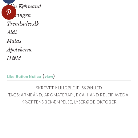
Min Købmand
Skoringen
Trendsales.dk
Aldi
Matas
Apotekerne
H&M
(
)
Like Button Notice
view
SKREVET I:
HUDPLEJE
,
SKØNHED
TAGS:
ARMBÅND
,
AROMATERAPI
,
BCA
,
HAND RELEIF AVEDA
,
KRÆFTENS BEKÆMPELSE
,
LYSERØDE OKTOBER
LÆSERINTERAKTIONER