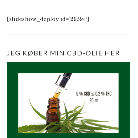
[slideshow_deploy id=’29594′]
JEG KØBER MIN CBD-OLIE HER