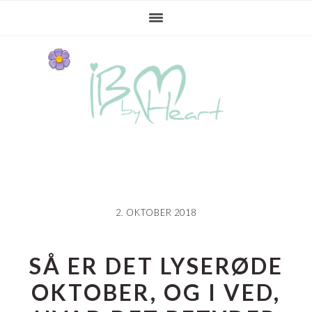
Gå
Skip
Gå
direkte
til
direkte
til
indhold
til
primær
primær
navigation
sidebar
2. OKTOBER 2018
SÅ ER DET LYSERØDE
OKTOBER, OG I VED,