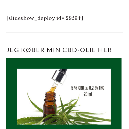
[slideshow_deploy id=’29594′]
JEG KØBER MIN CBD-OLIE HER