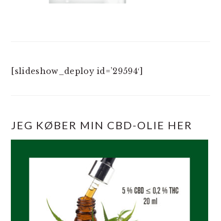
[slideshow_deploy id=’29594′]
JEG KØBER MIN CBD-OLIE HER