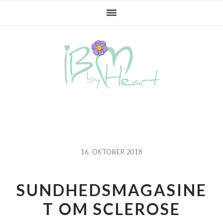
Gå
Skip
Gå
direkte
til
direkte
til
indhold
til
primær
primær
navigation
sidebar
16. OKTOBER 2018
SUNDHEDSMAGASINE
T OM SCLEROSE