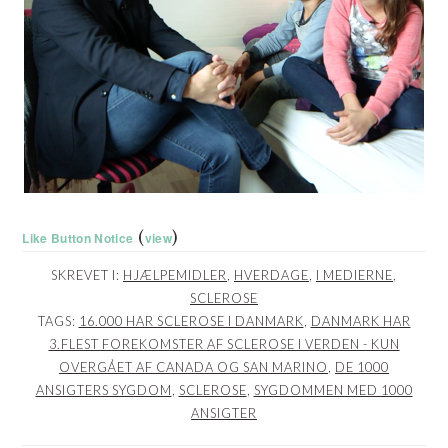
(
)
Like Button Notice
view
SKREVET I:
HJÆLPEMIDLER
,
HVERDAGE
,
I MEDIERNE
,
SCLEROSE
TAGS:
16.000 HAR SCLEROSE I DANMARK
,
DANMARK HAR
3.FLEST FOREKOMSTER AF SCLEROSE I VERDEN - KUN
OVERGÅET AF CANADA OG SAN MARINO
,
DE 1000
ANSIGTERS SYGDOM
,
SCLEROSE
,
SYGDOMMEN MED 1000
ANSIGTER