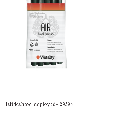
[slideshow_deploy id=’29594′]