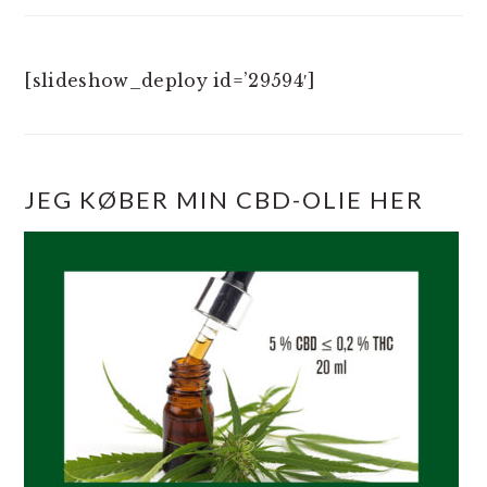
[slideshow_deploy id=’29594′]
JEG KØBER MIN CBD-OLIE HER