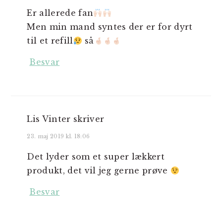
Er allerede fan
Men min mand syntes der er for dyrt
til et refill
så
Besvar
Lis Vinter
skriver
23. maj 2019 kl. 18:06
Det lyder som et super lækkert
produkt, det vil jeg gerne prøve
Besvar