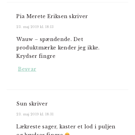
Pia Merete Eriksen
skriver
23. maj 2019 kl. 18:13
Wauw – spændende. Det
produktmærke kender jeg ikke.
Krydser fingre
Besvar
Sun
skriver
23. maj 2019 kl. 18:31
Lækreste sager, kaster et lod i puljen