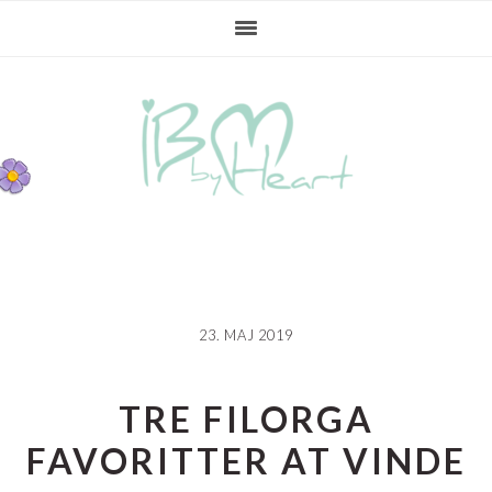
Gå
Skip
Gå
direkte
til
direkte
til
indhold
til
primær
primær
navigation
sidebar
23. MAJ 2019
TRE FILORGA
FAVORITTER AT VINDE