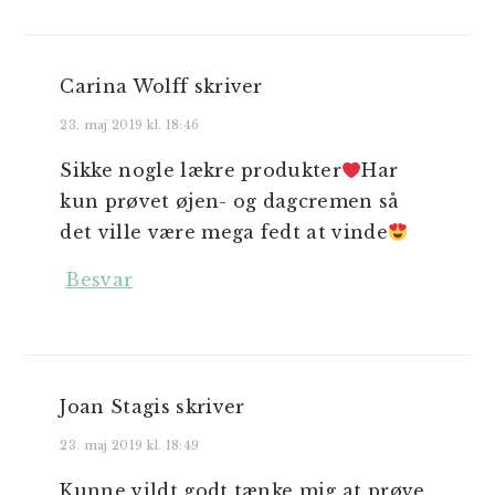
Carina Wolff
skriver
23. maj 2019 kl. 18:46
Sikke nogle lækre produkter
Har
kun prøvet øjen- og dagcremen så
det ville være mega fedt at vinde
Besvar
Joan Stagis
skriver
23. maj 2019 kl. 18:49
Kunne vildt godt tænke mig at prøve