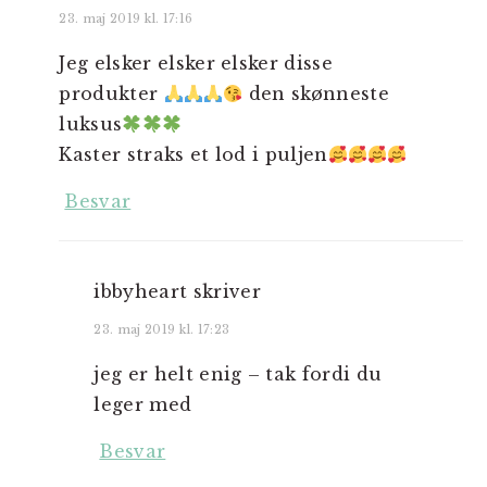
23. maj 2019 kl. 17:16
Jeg elsker elsker elsker disse
produkter
den skønneste
luksus
Kaster straks et lod i puljen
Besvar
ibbyheart
skriver
23. maj 2019 kl. 17:23
jeg er helt enig – tak fordi du
leger med
Besvar