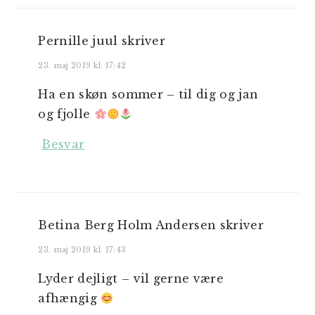
Pernille juul
skriver
23. maj 2019 kl. 17:42
Ha en skøn sommer – til dig og jan
og fjolle
Besvar
Betina Berg Holm Andersen
skriver
23. maj 2019 kl. 17:43
Lyder dejligt – vil gerne være
afhængig