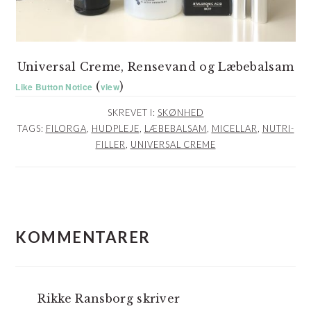
Universal Creme, Rensevand og Læbebalsam
(
)
Like Button Notice
view
SKREVET I:
SKØNHED
TAGS:
FILORGA
,
HUDPLEJE
,
LÆBEBALSAM
,
MICELLAR
,
NUTRI-
FILLER
,
UNIVERSAL CREME
LÆSERINTERAKTIONER
KOMMENTARER
Rikke Ransborg
skriver