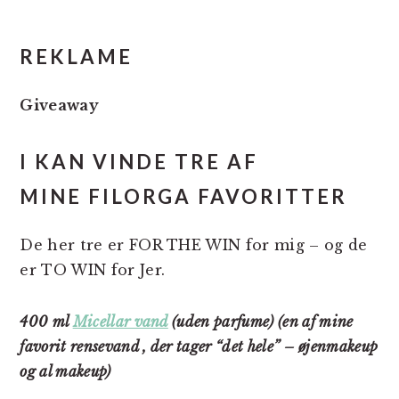
REKLAME
Giveaway
I KAN VINDE TRE AF
MINE FILORGA FAVORITTER
De her tre er FOR THE WIN for mig – og de
er TO WIN for Jer.
400
ml
Micellar vand
(uden parfume) (en af mine
favorit rensevand , der tager “det hele” – øjenmakeup
og al makeup)