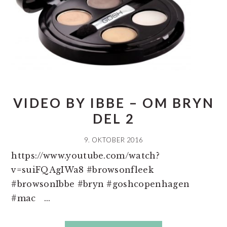
VIDEO BY IBBE – OM BRYN
DEL 2
9. OKTOBER 2016
https://www.youtube.com/watch?
v=suiFQAgIWa8 #browsonfleek
#browsonIbbe #bryn #goshcopenhagen
#mac ...