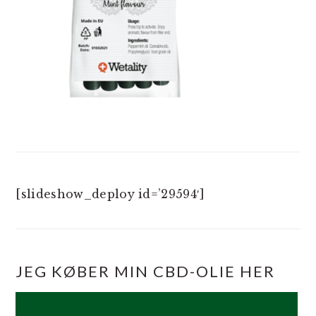
[slideshow_deploy id=’29594′]
JEG KØBER MIN CBD-OLIE HER