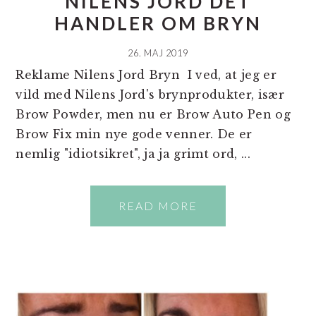
NILENS JORD DET
HANDLER OM BRYN
26. MAJ 2019
Reklame Nilens Jord Bryn I ved, at jeg er
vild med Nilens Jord's brynprodukter, især
Brow Powder, men nu er Brow Auto Pen og
Brow Fix min nye gode venner. De er
nemlig "idiotsikret", ja ja grimt ord, ...
READ MORE