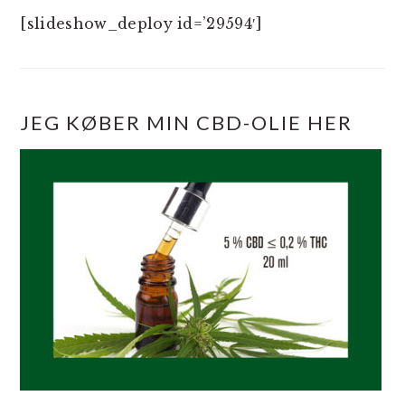
[slideshow_deploy id=’29594′]
JEG KØBER MIN CBD-OLIE HER