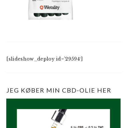
[slideshow_deploy id=’29594′]
JEG KØBER MIN CBD-OLIE HER