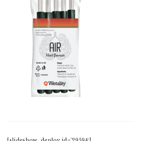
[slideshow_deploy id=’29594′]