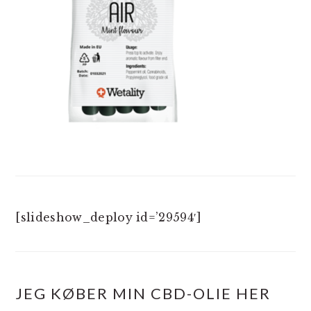
[slideshow_deploy id=’29594′]
JEG KØBER MIN CBD-OLIE HER